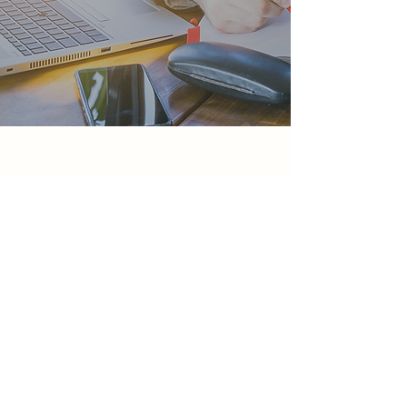
Shopping Nova América
Av. Pastor Martin Luther King
Junior, 126 / Offices 3000 Sala 1116
Del Castilho - Rio de Janeiro/RJ
CONTATOS
21 354‍7-7730
+55 21 99956-7730
atendimento@focuslegis.com.br