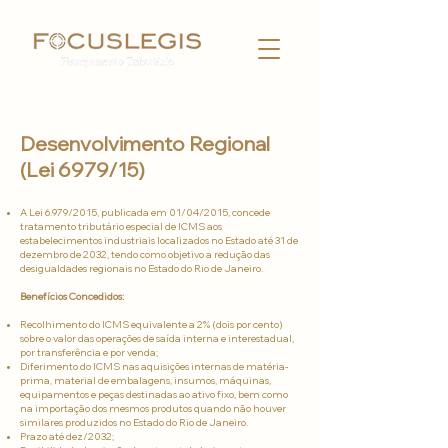
Desenvolvimento Regional
(Lei 6979/15)
A Lei 6.979/2015, publicada em 01/04/2015, concede
tratamento tributário especial de ICMS aos
estabelecimentos industriais localizados no Estado até 31 de
dezembro de 2032, tendo como objetivo a redução das
desigualdades regionais no Estado do Rio de Janeiro.
Benefícios Concedidos:
Recolhimento do ICMS equivalente a 2% (dois por cento)
sobre o valor das operações de saída interna e interestadual,
por transferência e por venda;
Diferimento do ICMS nas aquisições internas de matéria-
prima, material de embalagens, insumos, máquinas,
equipamentos e peças destinadas ao ativo fixo, bem como
na importação dos mesmos produtos quando não houver
similares produzidos no Estado do Rio de Janeiro.
Prazo até dez/2032;